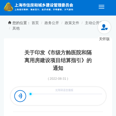
Toggle
navigati
无障碍操作说明
跳转到网站导航区
跳转到主要内容区域
您的位置：
首页
政务公开
政策文件
主动公开文件
其他
关怀版
关于印发《市级方舱医院和隔
离用房建设项目结算指引》的
通知
( 2022-08-31 )