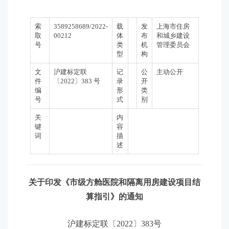
索
3589258689/2022-
载
发
上海市住房
取
00212
体
布
和城乡建设
号
类
机
管理委员会
型
构
文
沪建标定联
记
公
主动公开
件
〔2022〕383 号
录
开
编
形
类
号
式
别
关
内
键
容
词
描
述
关于印发《市级方舱医院和隔离用房建设项目结
算指引》的通知
沪建标定联〔2022〕383号