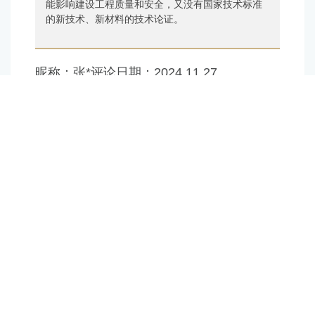
能影响建设工程质量和安全，又没有国家技术标准
的新技术、新材料的技术论证。
昵称：
张*
评论日期：
2024.11.27
《上海市建设工程采用尚无国家技术标准的
新技术、新材料技术论证管理办法》是否适用于
仅有团体标准的材料、技术
上海市住房和城乡建设管理委员会：
文件“第二条 本办法适用于本市行政区域内的建设工
程在勘察、设计文件中规定采用的，可能影响建设
工程质量和安全，又没有国家技术标准的新技术、
新材料的技术论证。第三条：本办法所称没有国家
技术标准，是指没有国家标准、行业标准、地方标
准。”已明确适用范围，符合上述条件，即可申请。