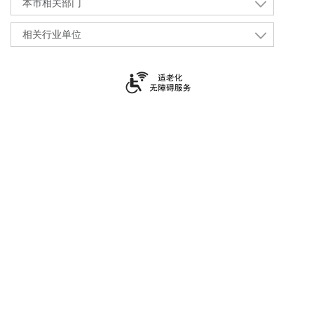
本市相关部门
相关行业单位
上海市住房和城乡建设管理委员会
上海市黄浦区大沽路100号
021-23111111
沪ICP备2021016245号-2
沪公网安备 31010102002377号
政府网站标识码：3100000063
网站地图
上海政务服务总客服：12345