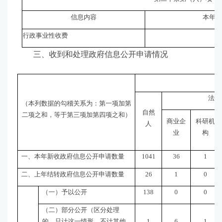
信息内容
本年收
行政事业性收费
三、收到和处理政府信息公开申请情况
法人
（本列数据的勾稽关系为：第一项加第
自然
二项之和，等于第三项加第四项之和）
商业企
科研机
人
业
构
一、本年新收政府信息公开申请数量
1041
36
1
二、上年结转政府信息公开申请数量
26
1
0
（一）予以公开
138
0
0
（二）部分公开（区分处理
的，只计这一情形，不计其他
1
6
1