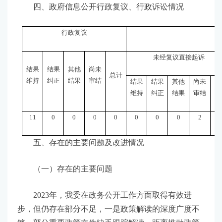
四、政府信息公开行政复议、行政诉讼情况
行政复议
未经复议直接起诉
结果
结果
其他
尚未
总计
维持
纠正
结果
审结
结果
结果
其他
尚未
总
维持
纠正
结果
审结
11
0
0
0
0
0
0
0
2
五、存在的主要问题及改进情况
（一）存在的主要问题
2023年，我委在政务公开工作方面取得有效进
步，但仍存在部分不足，一是政策解读的深度广度不