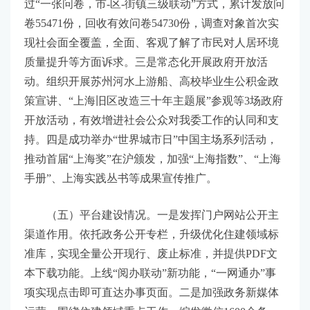
过“一张问卷，市-区-街镇三级联动”方式，累计发放问
卷55471份，回收有效问卷54730份，调查对象首次实
现社会面全覆盖，全面、客观了解了市民对人居环境
质量提升等方面诉求。三是常态化开展政府开放活
动。组织开展苏州河水上游船、高校毕业生公积金政
策宣讲、“上海旧区改造三十年主题展”参观等3场政府
开放活动，有效增进社会公众对我委工作的认同和支
持。四是成功举办“世界城市日”中国主场系列活动，
推动首届“上海奖”在沪颁发，加强“上海指数”、“上海
手册”、上海实践丛书等成果宣传推广。
（五）平台建设情况。一是发挥门户网站公开主
渠道作用。依托政务公开专栏，升级优化住建领域标
准库，实现全量公开现行、废止标准，并提供PDF文
本下载功能。上线“阅办联动”新功能，“一网通办”事
项实现点击即可直达办事页面。二是加强政务新媒体