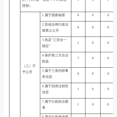
情形）
1.属于国家秘密
0
0
0
2.其他法律行政法
0
0
0
规禁止公开
3.危及“三安全一
1
0
0
稳定”
4.保护第三方合法
7
0
0
权益
（三）不
5.属于三类内部事
予公开
6
0
0
务信息
6.属于四类过程性
1
0
0
信息
7.属于行政执法案
1
0
0
卷
8.属于行政查询事