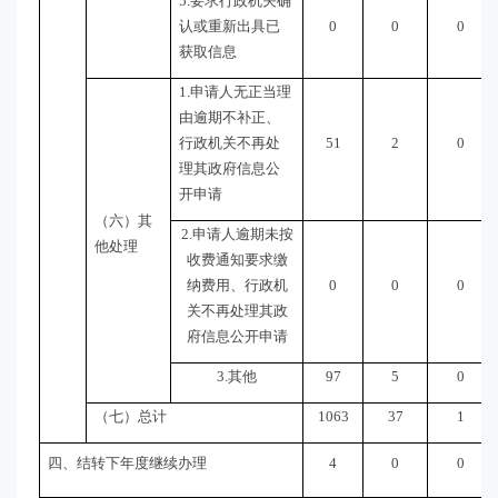
5.要求行政机关确
认或重新出具已
0
0
0
获取信息
1.申请人无正当理
由逾期不补正、
行政机关不再处
51
2
0
理其政府信息公
开申请
（六）其
2.申请人逾期未按
他处理
收费通知要求缴
纳费用、行政机
0
0
0
关不再处理其政
府信息公开申请
3.其他
97
5
0
（七）总计
1063
37
1
四、结转下年度继续办理
4
0
0