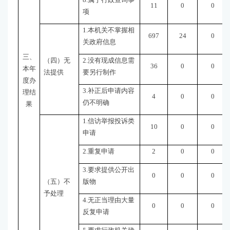
11
0
0
项
1.本机关不掌握相
697
24
0
关政府信息
三、
（四）无
2.没有现成信息需
36
0
0
本年
法提供
要另行制作
度办
3.补正后申请内容
理结
4
0
0
仍不明确
果
1.信访举报投诉类
10
0
0
申请
2.重复申请
2
0
0
3.要求提供公开出
0
0
0
（五）不
版物
予处理
4.无正当理由大量
0
0
0
反复申请