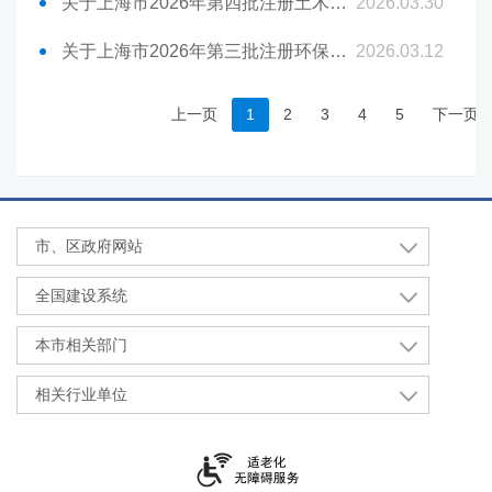
关于上海市2026年第四批注册土木工程师（道路工程）、注册土木工程师（水利水电工程）水工结构初始注册和注册土木工程师（道路工程）更改、补办人员领取注册证书的通知
2026.03.30
关于上海市2026年第三批注册环保工程师初始注册人员领取注册证书的通知
2026.03.12
上一页
1
2
3
4
5
下一页
市、区政府网站
全国建设系统
本市相关部门
相关行业单位