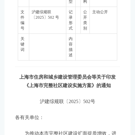
型
构
文
沪建综规联
记
公
主动公开
件
〔2025〕502 号
录
开
编
形
类
号
式
别
关
内
键
容
词
描
述
上海市住房和城乡建设管理委员会等关于印发
《上海市完整社区建设实施方案》的通知
沪建综规联〔2025〕502号
各有关单位：
为推动本市完整社区建设扩面提质增效，进