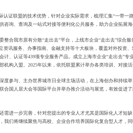
高速公路、建筑信息通信等领域，编制出版《上海工程建设标准
布3版上海市境外职业资格证书认可清单，建立了境外职业资格
国有企业、国际协会的225位持证人通过考核认定取得职称。有
认证联盟的技术优势，针对企业实际需求，梳理汇集“一带一路
供咨询、查询及一站式对接等便利化公共服务，助力企业拓展海
合我市原有分散“走出去”平台，上线市企业“走出去”综合服务
设立资讯服务、办事指南、金融支持等十大板块，覆盖对外投资
会计、认证等439项专业服务产品。成立上海市企业“走出去”专
机构入盟。2025年以来，依托联盟累计举办各类培训、对接活动
度参与、主办世界城市日全球主场活动，在上海创办和持续举
联合国人居大会等国际平台并举办推介活动与展览，有效促进了