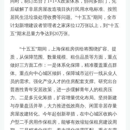
同时，制订出台了1+1+X政策体系，协同多部门，先
后破解了非居房屋改造项目执行民用水电标准、按照
居民生活垃圾处理收费等问题。“十五五”期间，全市
计划新增建设者管理者之家床位12万张以上，到“十五
五”期末总量力争达到20万张。
“十五五”期间，上海保租房供给将围绕扩容、提
质，从保障范围、数量规模、租住品质等方面，重点
做好三方面工作：一是体系化保障，精准覆盖重点群
体。重点向中心城区倾斜，保障城市运行一线从业人
员的需求。强化产业人才的住房配套支撑。研究出台
普惠性青年安居政策，进一步缓解青年人的租房压
力。二是多元化筹措，扩容增量优化布局。坚持新建
与存量盘活并举，大力推进低效商办、闲置非居存量
房屋改建转化。今年起创新举措，在中心城区收购小
户型二手房用作保租房，能够有效缩短保租房建设周