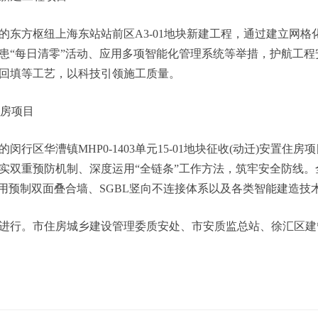
方枢纽上海东站站前区A3-01地块新建工程，通过建立网格
患“每日清零”活动、应用多项智能化管理系统等举措，护航工
回填等工艺，以科技引领施工质量。
房项目
区华漕镇MHP0-1403单元15-01地块征收(动迁)安置住
实双重预防机制、深度运用“全链条”工作方法，筑牢安全防线。
过应用预制双面叠合墙、SGBL竖向不连接体系以及各类智能建造
行。市住房城乡建设管理委质安处、市安质监总站、徐汇区建