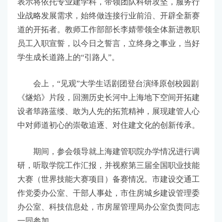
表示将依托专业建学科，带领团队科研攻坚，服务行
业战略发展需求，始终做连接行业前沿、开辟全新赛
道的开拓者。教师工作部部长李婧带领全体新进教职
员工入职宣誓，以今日之誓言，立终身之事业，当好
学生成长道路上的“引路人”。
会上，“见观”大学生话剧团登台演绎原创校园剧
《燧焰》片段，回溯历史长河中上海地下空间开拓建
设者筚路蓝缕、敢为人先的拓荒精神，展现建管人心
中对师道初心的崇敬追逐、对住建文化的创新传承。
期间，参会领导就上海建管职院办学情况进行调
研，听取学院工作汇报，并视察第三届全国职业技能
大赛（世界技能大赛项目）备赛情况。市建设交通工
作党委办公室、干部人事处，市住房城乡建设管理委
办公室、科技信息处，市房屋管理局办公室负责同志
一同参加。