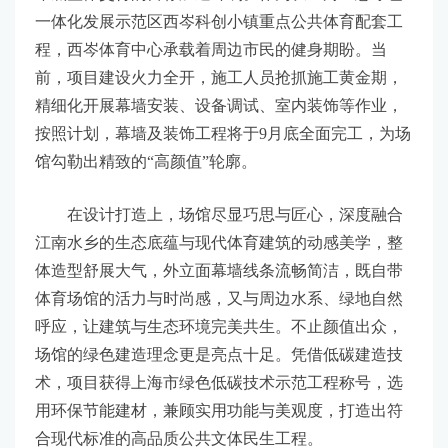
一体化发展示范区西岑科创小镇重点公共体育配套工
程，西岑体育中心承载着周边市民的健身期盼。当
前，项目建设火力全开，施工人员抢抓施工黄金期，
精细化开展幕墙安装、设备调试、室内装饰等作业，
按照计划，幕墙及装饰工程将于9月底全面完工，为场
馆勾勒出精致的“高颜值”轮廓。
在设计打造上，场馆尽显巧思与匠心，深度融合
江南水乡的生态底蕴与现代体育建筑的动感美学，整
体造型舒展大气，外立面幕墙线条流畅简洁，既自带
体育场馆的活力与时尚感，又与周边水系、绿地自然
呼应，让建筑与生态环境完美共生。不止颜值出众，
场馆的绿色建造理念更是亮点十足。凭借低碳建造技
术，项目获得上海市绿色低碳技术示范工程称号，选
用环保节能建材，兼顾实用功能与美观度，打造出符
合现代标准的高品质公共文体民生工程。