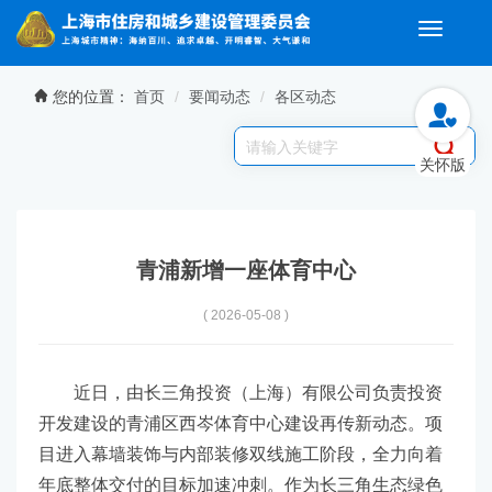
Toggle
navigati
无障碍操作说明
跳转到网站导航区
跳转到主要内容区域
您的位置：
首页
要闻动态
各区动态
关怀版
青浦新增一座体育中心
( 2026-05-08 )
近日，由长三角投资（上海）有限公司负责投资
开发建设的青浦区西岑体育中心建设再传新动态。项
目进入幕墙装饰与内部装修双线施工阶段，全力向着
年底整体交付的目标加速冲刺。作为长三角生态绿色